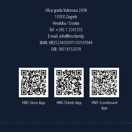
Ulica grada Vukovara 269A
10000 Zagreb
Hrvatska / Croatia
Tel:
+385 1 2361555
E-mail:
info@hns.family
IBAN: HR2523400091100187844
OIB: 08516152078
HNS Store App
HNS Tickets App
HNS Scoreboard
App