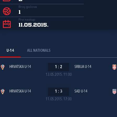
Broj golova
1
Prvi nastup
11.05.2015.
U-14
ALL NATIONALS
HRVATSKA U-14
1
:
2
SRBIJA U-14
13.05.2015. 11:00
HRVATSKA U-14
1
:
3
SAD U-14
11.05.2015. 17:00