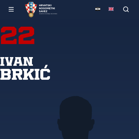
22
Ivan
Brkić