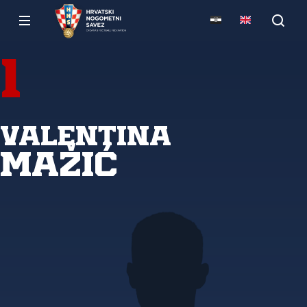
1
Valentina
Mažić