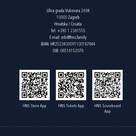
Ulica grada Vukovara 269A
10000 Zagreb
Hrvatska / Croatia
Tel:
+385 1 2361555
E-mail:
info@hns.family
IBAN: HR2523400091100187844
OIB: 08516152078
HNS Store App
HNS Tickets App
HNS Scoreboard
App