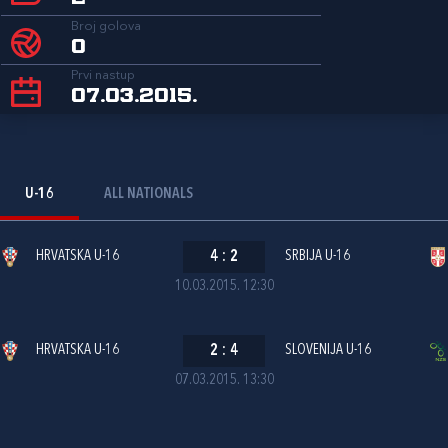
Broj golova
0
Prvi nastup
07.03.2015.
U-16
ALL NATIONALS
HRVATSKA U-16
4
:
2
SRBIJA U-16
10.03.2015. 12:30
HRVATSKA U-16
2
:
4
SLOVENIJA U-16
07.03.2015. 13:30