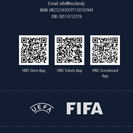
E-mail:
info@hns.family
IBAN: HR2523400091100187844
OIB: 08516152078
HNS Store App
HNS Tickets App
HNS Scoreboard
App