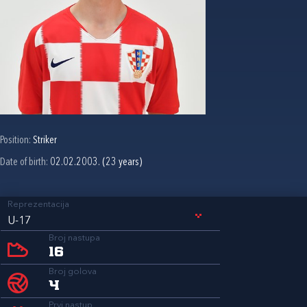
Position:
Striker
Date of birth:
02.02.2003. (23 years)
Reprezentacija
U-17
Broj nastupa
16
Broj golova
4
Prvi nastup