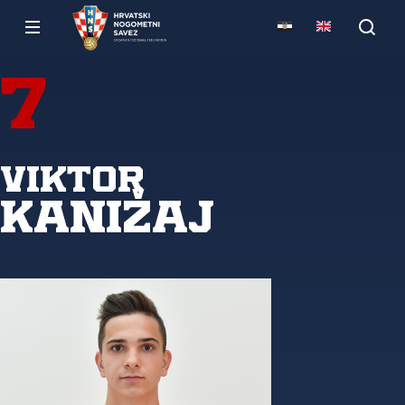
7
Viktor
Kanižaj