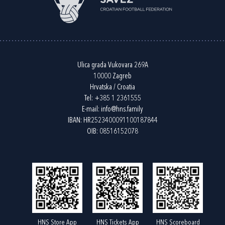
Ulica grada Vukovara 269A
10000 Zagreb
Hrvatska / Croatia
Tel:
+385 1 2361555
E-mail:
info@hns.family
IBAN: HR2523400091100187844
OIB: 08516152078
HNS Store App
HNS Tickets App
HNS Scoreboard