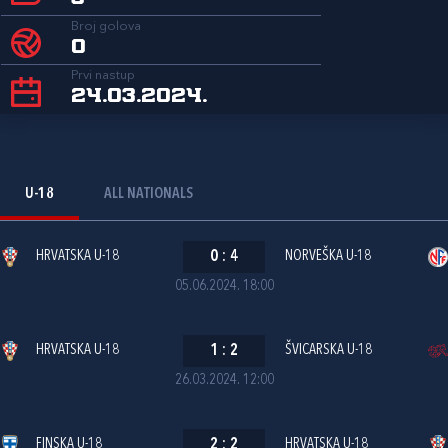
Broj golova
0
Prvi nastup
24.03.2024.
U-18
ALL NATIONALS
HRVATSKA U-18
0
:
4
NORVEŠKA U-18
05.06.2024. 18:00
HRVATSKA U-18
1
:
2
ŠVICARSKA U-18
26.03.2024. 12:00
FINSKA U-18
2
:
2
HRVATSKA U-18