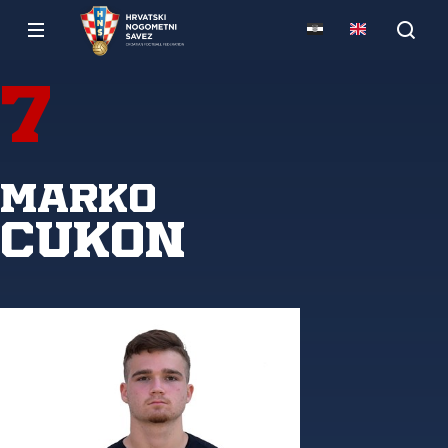
7
Marko
Cukon