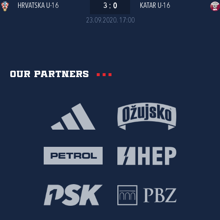
HRVATSKA U-16
3
:
0
KATAR U-16
23.09.2020. 17:00
Our partners