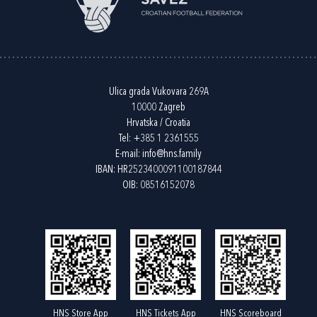
Ulica grada Vukovara 269A
10000 Zagreb
Hrvatska / Croatia
Tel:
+385 1 2361555
E-mail:
info@hns.family
IBAN: HR2523400091100187844
OIB: 08516152078
HNS Store App
HNS Tickets App
HNS Scoreboard