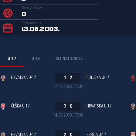
Broj golova
0
Prvi nastup
13.08.2003.
U-17
U-16
ALL NATIONALS
HRVATSKA U-17
1
:
2
POLJSKA U-17
16.08.2003. 17:30
ČEŠKA U-17
3
:
0
HRVATSKA U-17
14.08.2003. 17:30
HRVATSKA U-17
2
:
0
SRBIJA U-17