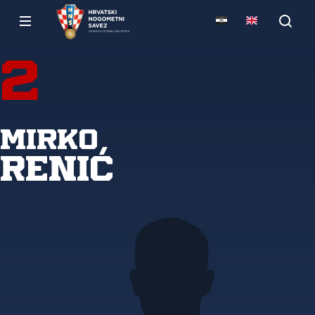
2
Mirko
Renić