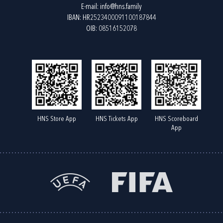
E-mail:
info@hns.family
IBAN: HR2523400091100187844
OIB: 08516152078
HNS Store App
HNS Tickets App
HNS Scoreboard
App