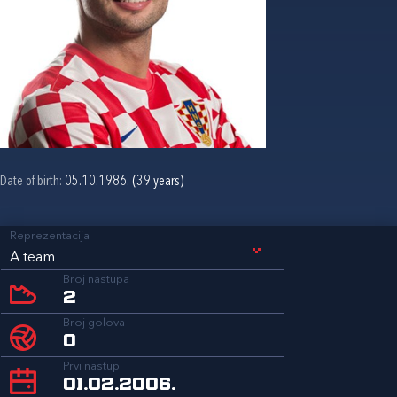
Date of birth:
05.10.1986. (39 years)
Reprezentacija
A team
Broj nastupa
2
Broj golova
0
Prvi nastup
01.02.2006.