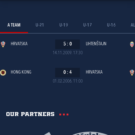
A TEAM
U-21
U-19
U-17
U-16
AL
HRVATSKA
5
:
0
LIHTENŠTAJN
14.11.2009. 17:30
HONG KONG
0
:
4
HRVATSKA
01.02.2006. 11:00
Our partners