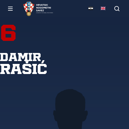
6
Damir
Rašić