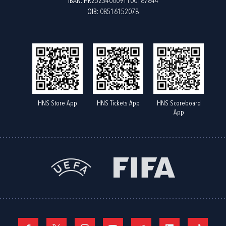
IBAN: HR2523400091100187844
OIB: 08516152078
HNS Store App
HNS Tickets App
HNS Scoreboard
App