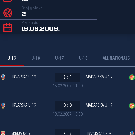
Broj golova
2
Prvi nastup
15.09.2005.
U-19
U-18
U-17
U-16
ALL NATIONALS
HRVATSKA U-19
2
:
1
MAĐARSKA U-19
15.02.2007. 11:00
HRVATSKA U-19
0
:
0
MAĐARSKA U-19
13.02.2007. 15:00
SRBIJA U-19
2
:
2
HRVATSKA U-19