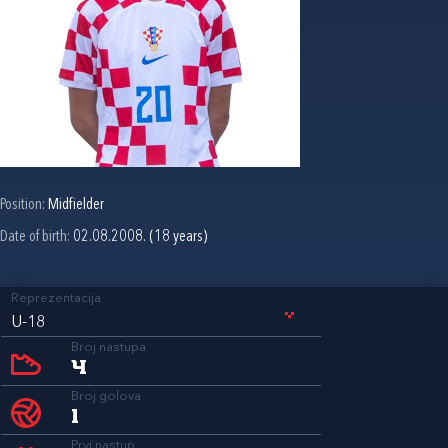
Position:
Midfielder
Date of birth:
02.08.2008. (18 years)
Reprezentacija
U-18
Broj nastupa
4
Broj golova
1
Prvi nastup