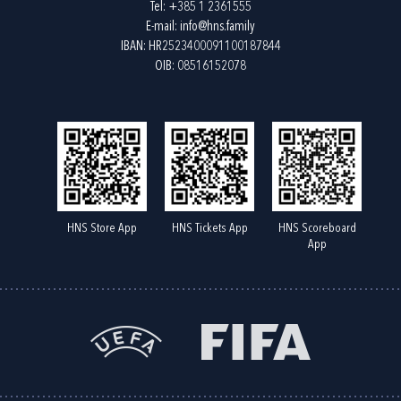
Tel:
+385 1 2361555
E-mail:
info@hns.family
IBAN: HR2523400091100187844
OIB: 08516152078
HNS Store App
HNS Tickets App
HNS Scoreboard
App