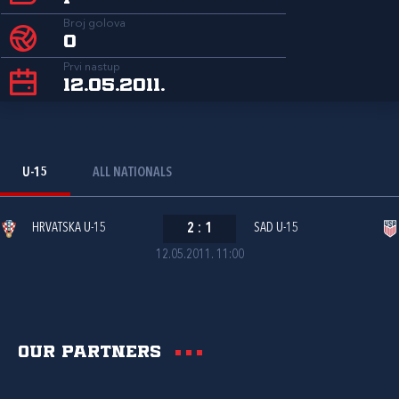
Broj golova
0
Prvi nastup
12.05.2011.
U-15
ALL NATIONALS
HRVATSKA U-15
2
:
1
SAD U-15
12.05.2011. 11:00
Our partners