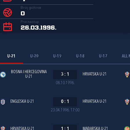
Broj golova
0
Prvi nastup
26.03.1996.
U-21
U-20
U-19
U-18
U-17
ALL 
BOSNA I HERCEGOVINA
3
:
1
HRVATSKA U-21
U-21
08.10.1996.
ENGLESKA U-21
0
:
1
HRVATSKA U-21
23.04.1996. 17:00
HRVATSKA U-21
1
:
1
MAĐARSKA U-21