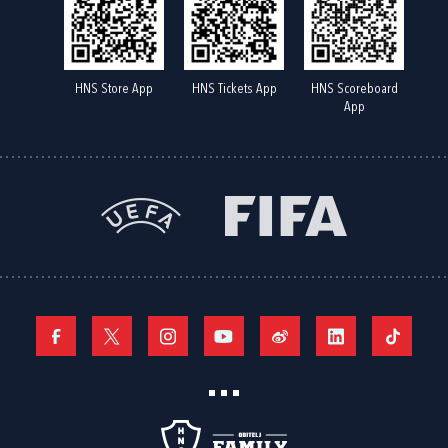
HNS Store App
HNS Tickets App
HNS Scoreboard
App