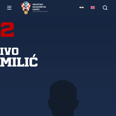
2
Ivo
Milić