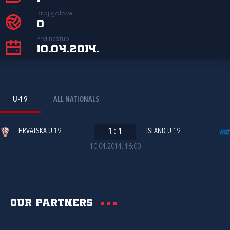
Broj golova
0
Prvi nastup
10.04.2014.
U-19
ALL NATIONALS
HRVATSKA U-19
1
:
1
ISLAND U-19
10.04.2014. 16:00
Our partners