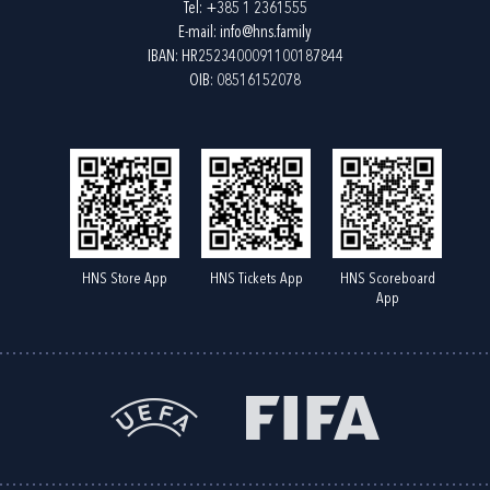
Tel:
+385 1 2361555
E-mail:
info@hns.family
IBAN: HR2523400091100187844
OIB: 08516152078
HNS Store App
HNS Tickets App
HNS Scoreboard
App