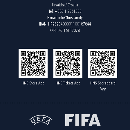
Hrvatska / Croatia
Tel:
+385 1 2361555
E-mail:
info@hns.family
IBAN: HR2523400091100187844
OIB: 08516152078
HNS Store App
HNS Tickets App
HNS Scoreboard
App