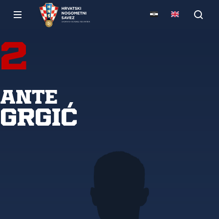
2
Ante
Grgić