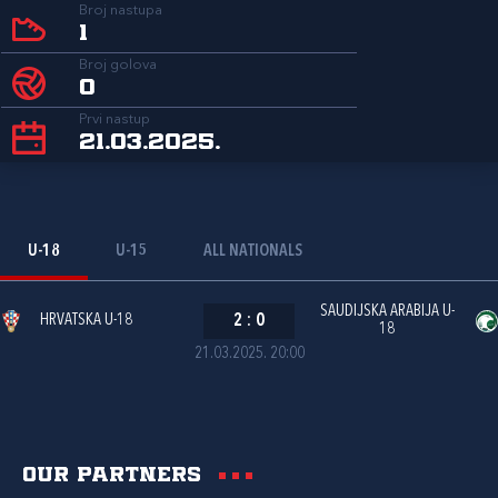
Broj nastupa
1
Broj golova
0
Prvi nastup
21.03.2025.
U-18
U-15
ALL NATIONALS
SAUDIJSKA ARABIJA U-
HRVATSKA U-18
2
:
0
18
21.03.2025. 20:00
Our partners