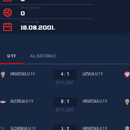
Broj golova
0
Prvi nastup
16.08.2001.
U-19
ALL NATIONALS
HRVATSKA U-19
4
:
1
LATVIJA U-19
07.11.2001.
AUSTRIJA U-19
0
:
1
HRVATSKA U-19
05.11.2001.
SLOVENIJA U-19
3
:
2
HRVATSKA U-19