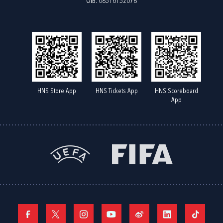
OIB: 08516152078
HNS Store App
HNS Tickets App
HNS Scoreboard
App