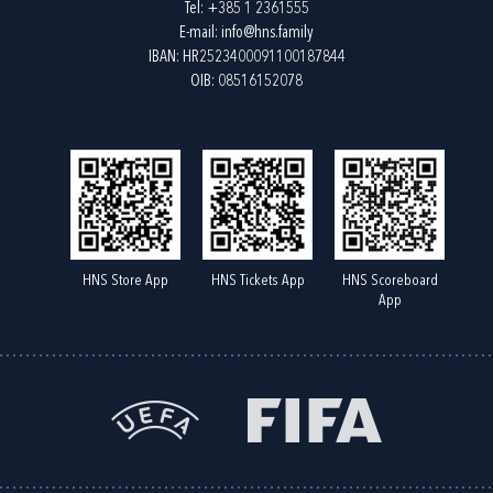
Tel:
+385 1 2361555
E-mail:
info@hns.family
IBAN: HR2523400091100187844
OIB: 08516152078
HNS Store App
HNS Tickets App
HNS Scoreboard
App