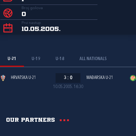
Broj golova
0
Prvi nastup
10.05.2005.
U-21
U-19
U-18
ALL NATIONALS
HRVATSKA U-21
3
:
0
MAĐARSKA U-21
10.05.2005. 16:30
Our partners