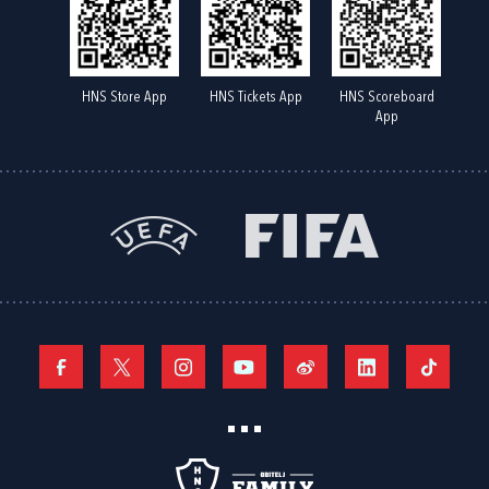
HNS Store App
HNS Tickets App
HNS Scoreboard
App