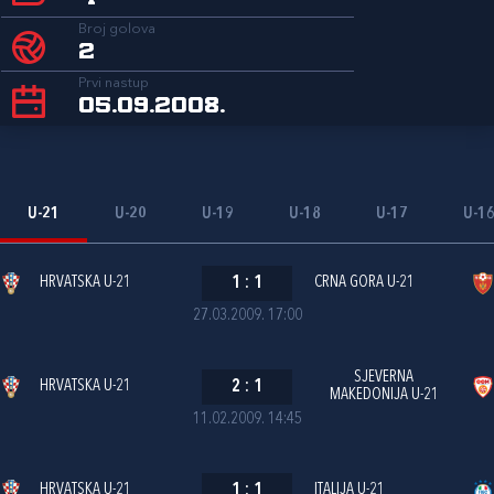
Broj golova
2
Prvi nastup
05.09.2008.
U-21
U-20
U-19
U-18
U-17
U-1
HRVATSKA U-21
1
:
1
CRNA GORA U-21
27.03.2009. 17:00
SJEVERNA
HRVATSKA U-21
2
:
1
MAKEDONIJA U-21
11.02.2009. 14:45
HRVATSKA U-21
1
:
1
ITALIJA U-21