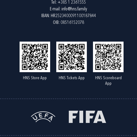
Tel:
+385 1 2361555
E-mail:
info@hns.family
IBAN: HR2523400091100187844
OIB: 08516152078
HNS Store App
HNS Tickets App
HNS Scoreboard
App