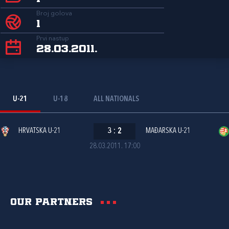
Broj golova
1
Prvi nastup
28.03.2011.
U-21
U-18
ALL NATIONALS
HRVATSKA U-21
3
:
2
MAĐARSKA U-21
28.03.2011. 17:00
Our partners