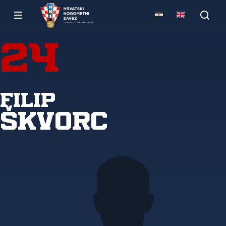
24
Filip
Škvorc