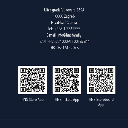
Ulica grada Vukovara 269A
10000 Zagreb
Hrvatska / Croatia
Tel:
+385 1 2361555
E-mail:
info@hns.family
IBAN: HR2523400091100187844
OIB: 08516152078
HNS Store App
HNS Tickets App
HNS Scoreboard
App