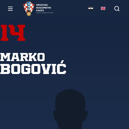
14
Marko
Bogović