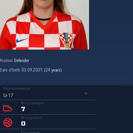
Position:
Defender
Date of birth:
03.09.2001. (24 years)
Reprezentacija
U-17
Broj nastupa
7
Broj golova
0
Prvi nastup