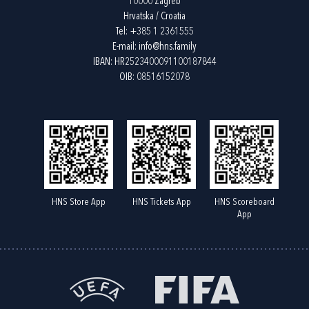
10000 Zagreb
Hrvatska / Croatia
Tel:
+385 1 2361555
E-mail:
info@hns.family
IBAN: HR2523400091100187844
OIB: 08516152078
HNS Store App
HNS Tickets App
HNS Scoreboard
App