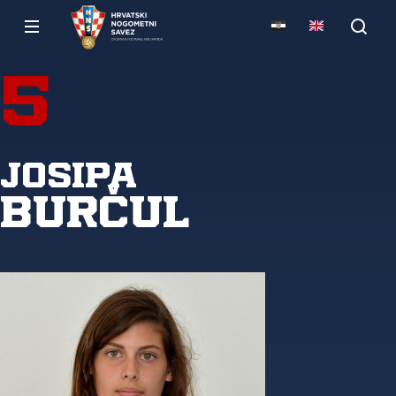
5
Josipa
Burčul