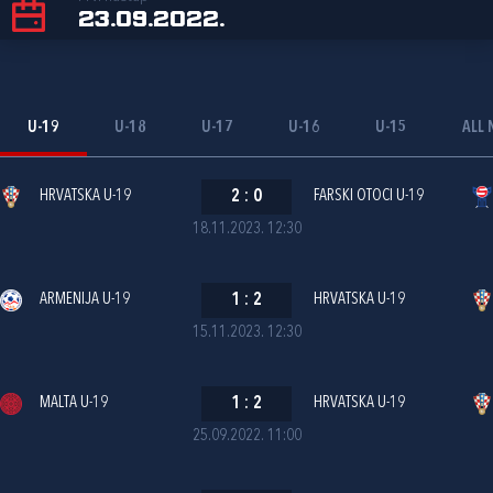
23.09.2022.
U-19
U-18
U-17
U-16
U-15
ALL 
HRVATSKA U-19
2
:
0
FARSKI OTOCI U-19
18.11.2023. 12:30
ARMENIJA U-19
1
:
2
HRVATSKA U-19
15.11.2023. 12:30
MALTA U-19
1
:
2
HRVATSKA U-19
25.09.2022. 11:00