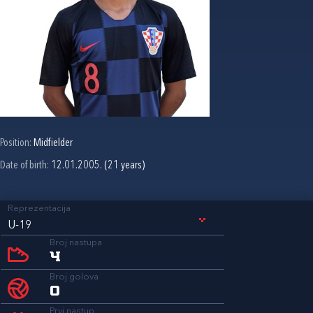
Position:
Midfielder
Date of birth:
12.01.2005. (21 years)
Reprezentacija
U-19
Broj nastupa
4
Broj golova
0
Prvi nastup