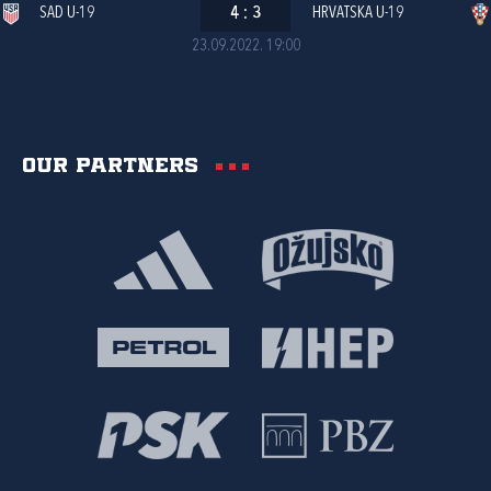
SAD U-19
4
:
3
HRVATSKA U-19
23.09.2022. 19:00
Our partners