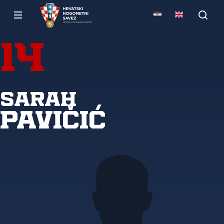
14
Sarah
Pavičić