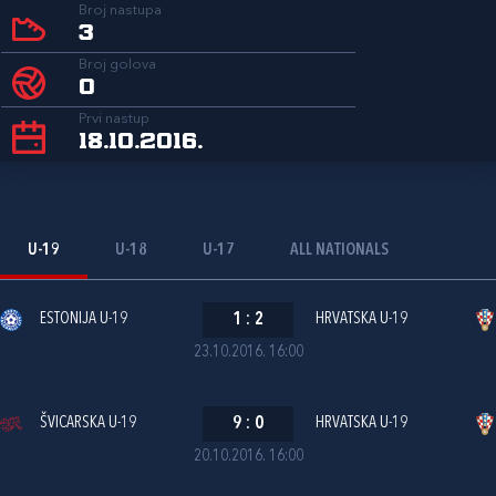
Broj nastupa
3
Broj golova
0
Prvi nastup
18.10.2016.
U-19
U-18
U-17
ALL NATIONALS
ESTONIJA U-19
1
:
2
HRVATSKA U-19
23.10.2016. 16:00
ŠVICARSKA U-19
9
:
0
HRVATSKA U-19
20.10.2016. 16:00