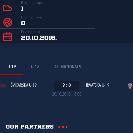
Broj nastupa
1
Broj golova
0
Prvi nastup
20.10.2016.
U-19
U-18
ALL NATIONALS
ŠVICARSKA U-19
9
:
0
HRVATSKA U-19
20.10.2016. 16:00
Our partners