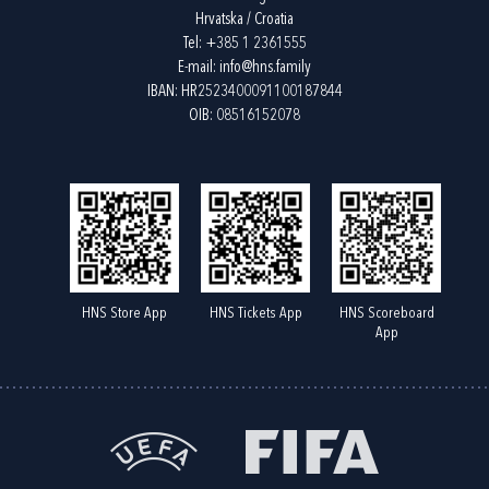
Hrvatska / Croatia
Tel:
+385 1 2361555
E-mail:
info@hns.family
IBAN: HR2523400091100187844
OIB: 08516152078
HNS Store App
HNS Tickets App
HNS Scoreboard
App