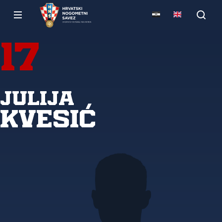
17
Julija
Kvesić