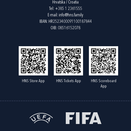
Hrvatska / Croatia
Tel:
+385 1 2361555
E-mail:
info@hns.family
IBAN: HR2523400091100187844
OIB: 08516152078
HNS Store App
HNS Tickets App
HNS Scoreboard
App