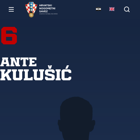
6
Ante
Kulušić