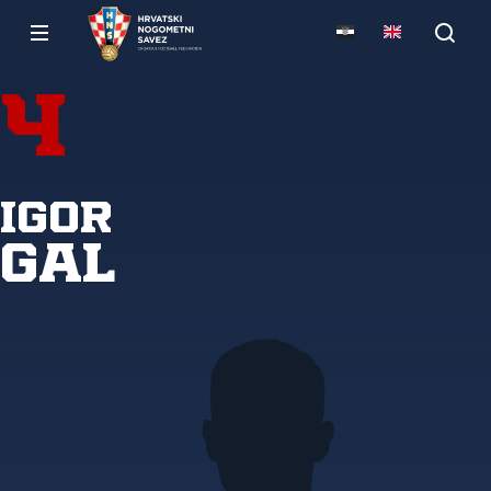
4
Igor
Gal