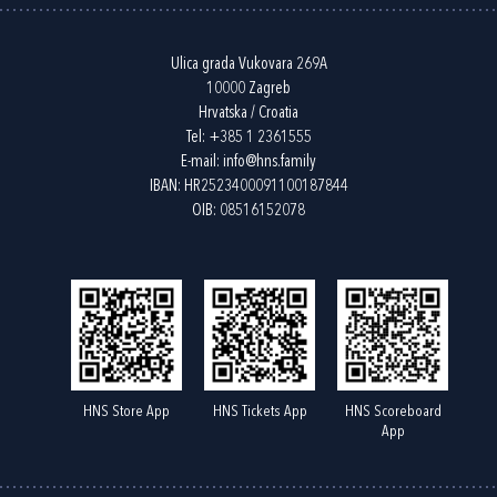
Ulica grada Vukovara 269A
10000 Zagreb
Hrvatska / Croatia
Tel:
+385 1 2361555
E-mail:
info@hns.family
IBAN: HR2523400091100187844
OIB: 08516152078
HNS Store App
HNS Tickets App
HNS Scoreboard
App