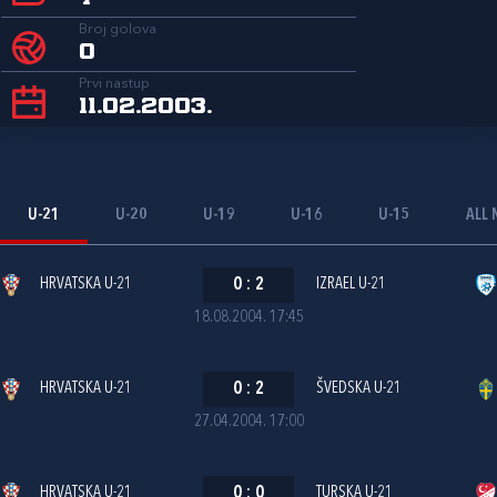
Broj golova
0
Prvi nastup
11.02.2003.
U-21
U-20
U-19
U-16
U-15
ALL 
HRVATSKA U-21
0
:
2
IZRAEL U-21
18.08.2004. 17:45
HRVATSKA U-21
0
:
2
ŠVEDSKA U-21
27.04.2004. 17:00
HRVATSKA U-21
0
:
0
TURSKA U-21