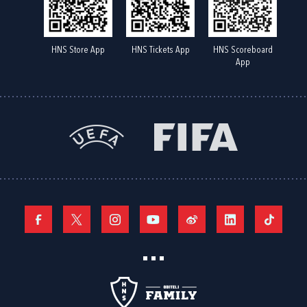
HNS Store App
HNS Tickets App
HNS Scoreboard
App