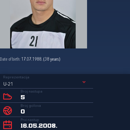
Date of birth:
17.07.1988. (38 years)
Reprezentacija
U-21
Broj nastupa
5
Broj golova
0
Prvi nastup
16.05.2008.