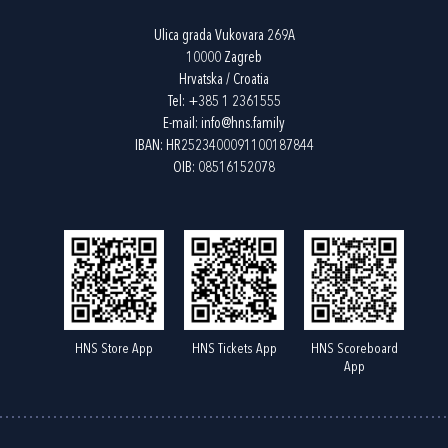
Ulica grada Vukovara 269A
10000 Zagreb
Hrvatska / Croatia
Tel:
+385 1 2361555
E-mail:
info@hns.family
IBAN: HR2523400091100187844
OIB: 08516152078
HNS Store App
HNS Tickets App
HNS Scoreboard
App