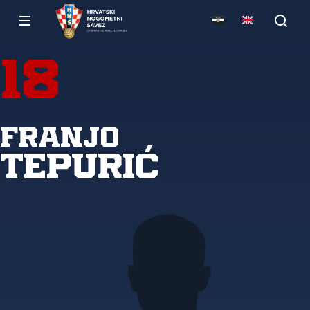
18
Franjo
Tepurić