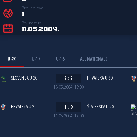
Broj golova
1
Prvi nastup
11.05.2004.
U-20
U-17
U-16
ALL NATIONALS
SLOVENIJA U-20
2
:
2
HRVATSKA U-20
18.05.2004. 19:00
HRVATSKA U-20
1
:
0
ŠTAJERSKA U-20
11.05.2004. 17:00