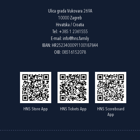
Ulica grada Vukovara 269A
10000 Zagreb
Hrvatska / Croatia
Tel:
+385 1 2361555
E-mail:
info@hns.family
IBAN: HR2523400091100187844
OIB: 08516152078
HNS Store App
HNS Tickets App
HNS Scoreboard
App