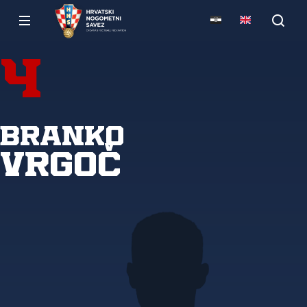
4
Branko
Vrgoč