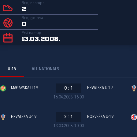
Broj nastupa
2
Broj golova
0
Prvi nastup
13.03.2008.
U-19
ALL NATIONALS
MAĐARSKA U-19
0
:
1
HRVATSKA U-19
16.04.2008. 16:00
HRVATSKA U-19
2
:
1
NORVEŠKA U-19
13.03.2008. 10:00