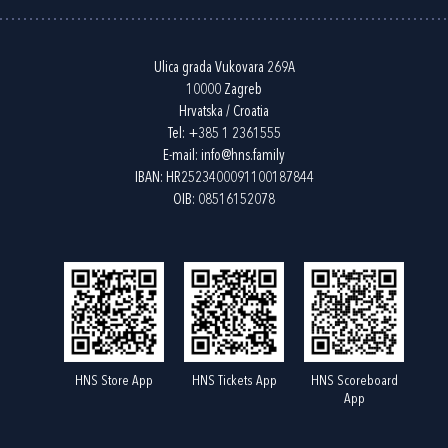
Ulica grada Vukovara 269A
10000 Zagreb
Hrvatska / Croatia
Tel:
+385 1 2361555
E-mail:
info@hns.family
IBAN: HR2523400091100187844
OIB: 08516152078
HNS Store App
HNS Tickets App
HNS Scoreboard
App