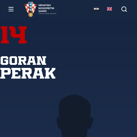
14
Goran
Perak