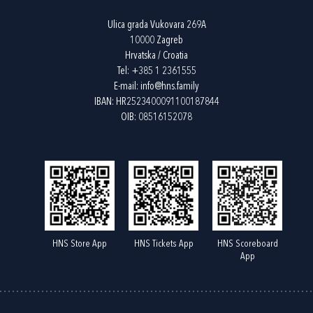
Ulica grada Vukovara 269A
10000 Zagreb
Hrvatska / Croatia
Tel:
+385 1 2361555
E-mail:
info@hns.family
IBAN: HR2523400091100187844
OIB: 08516152078
HNS Store App
HNS Tickets App
HNS Scoreboard
App