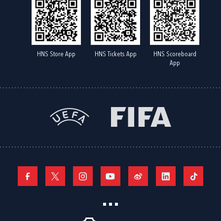
HNS Store App
HNS Tickets App
HNS Scoreboard
App