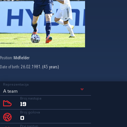
Position:
Midfielder
Date of birth:
26.02.1981. (45 years)
Reprezentacija
A team
Broj nastupa
19
Broj golova
0
Prvi nastup