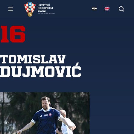
16
Tomislav
Dujmović