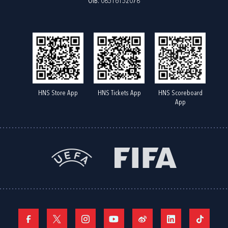
OIB: 08516152078
HNS Store App
HNS Tickets App
HNS Scoreboard
App