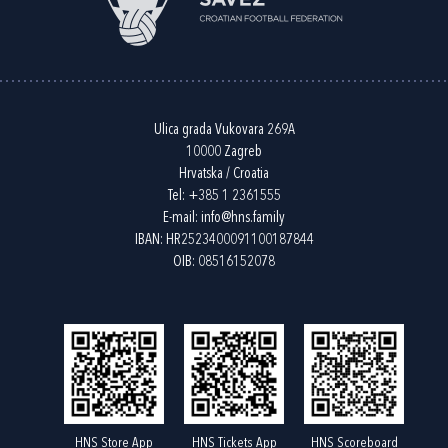
Ulica grada Vukovara 269A
10000 Zagreb
Hrvatska / Croatia
Tel:
+385 1 2361555
E-mail:
info@hns.family
IBAN: HR2523400091100187844
OIB: 08516152078
HNS Store App
HNS Tickets App
HNS Scoreboard