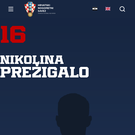
16
Nikolina
Prežigalo