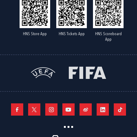
HNS Store App
HNS Tickets App
HNS Scoreboard
App