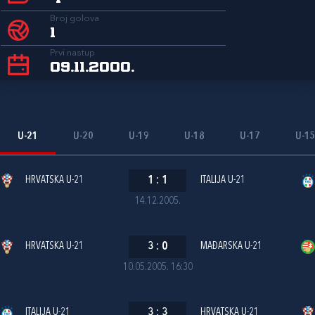
Broj golova
1
Prvi nastup
09.11.2000.
U-21
U-20
U-19
U-18
U-17
U-1
HRVATSKA U-21
1
:
1
ITALIJA U-21
14.12.2005.
HRVATSKA U-21
3
:
0
MAĐARSKA U-21
10.05.2005. 16:30
ITALIJA U-21
3
:
3
HRVATSKA U-21