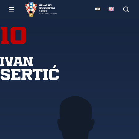
10
Ivan
Sertić