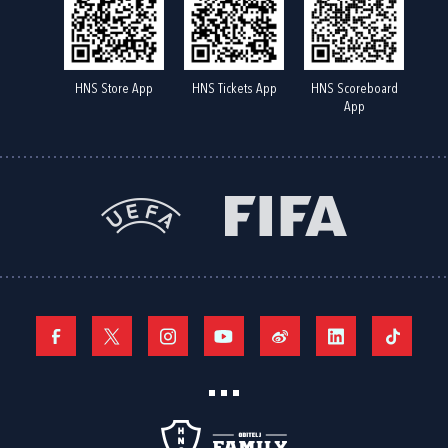
HNS Store App
HNS Tickets App
HNS Scoreboard
App