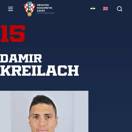
15
Damir
Kreilach