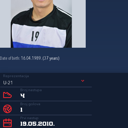
Date of birth:
16.04.1989. (37 years)
Reprezentacija
U-21
Broj nastupa
4
Broj golova
1
Prvi nastup
19.05.2010.