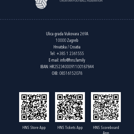
Ulica grada Vukovara 269A
10000 Zagreb
Hrvatska / Croatia
Tel:
+385 1 2361555
E-mail:
info@hns.family
IBAN: HR2523400091100187844
OIB: 08516152078
HNS Store App
HNS Tickets App
HNS Scoreboard
App