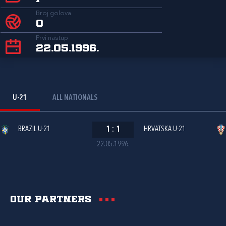
Broj golova
0
Prvi nastup
22.05.1996.
U-21
ALL NATIONALS
BRAZIL U-21
1
:
1
HRVATSKA U-21
22.05.1996.
Our partners