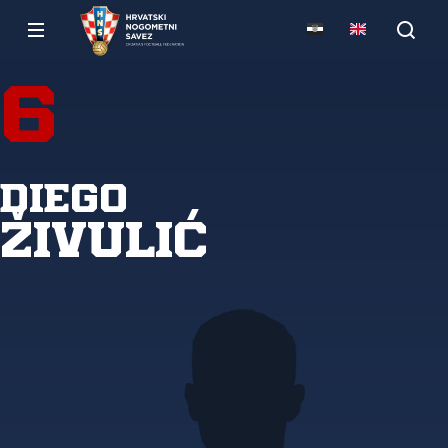
6
Diego
Živulić