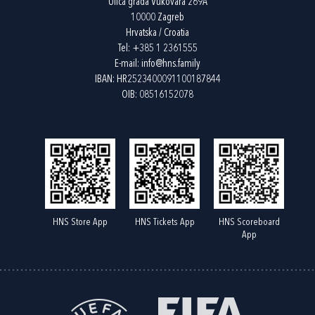
Ulica grada Vukovara 269A
10000 Zagreb
Hrvatska / Croatia
Tel:
+385 1 2361555
E-mail:
info@hns.family
IBAN: HR2523400091100187844
OIB: 08516152078
HNS Store App
HNS Tickets App
HNS Scoreboard
App