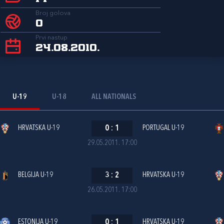
Broj golova
0
Prvi nastup
24.08.2010.
U-19
U-18
ALL NATIONALS
HRVATSKA U-19
0
:
1
PORTUGAL U-19
29.05.2011. 17:00
BELGIJA U-19
3
:
2
HRVATSKA U-19
26.05.2011. 17:00
ESTONIJA U-19
0
:
1
HRVATSKA U-19