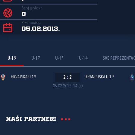
Broj golova
0
Prvi nastup
05.02.2013.
U-19
U-17
U-15
U-14
SVE REPREZENTAC
HRVATSKA U-19
2
:
2
FRANCUSKA U-19
05.02.2013. 14:00
Naši partneri