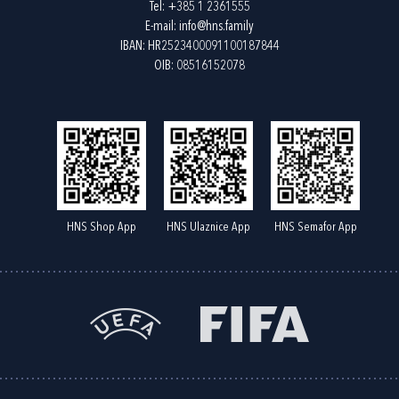
Tel:
+385 1 2361555
E-mail:
info@hns.family
IBAN: HR2523400091100187844
OIB: 08516152078
HNS Shop App
HNS Ulaznice App
HNS Semafor App