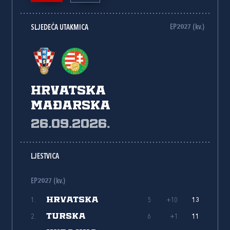
EP2027 (kv.)
SLJEDEĆA UTAKMICA
Hrvatska
Mađarska
26.09.2026.
LJESTVICA
EP2027 (kv.)
HRVATSKA
1.
5
+10
13
TURSKA
2.
6
+1
11