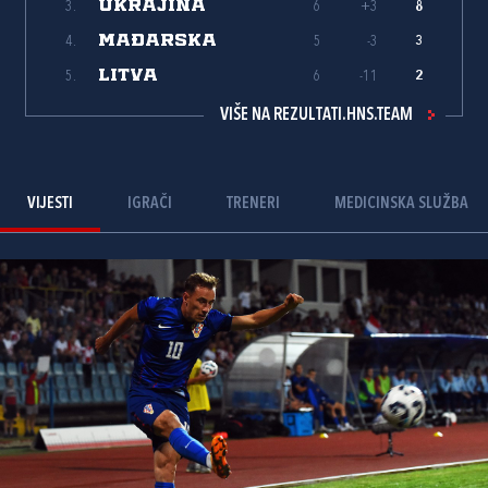
UKRAJINA
3.
6
+3
8
MAĐARSKA
4.
5
-3
3
LITVA
5.
6
-11
2
VIŠE NA REZULTATI.HNS.TEAM
VIJESTI
IGRAČI
TRENERI
MEDICINSKA SLUŽBA