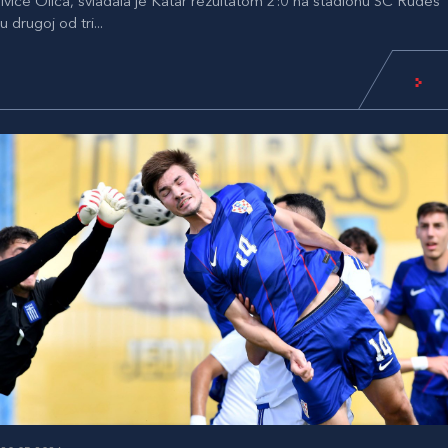
Ivice Olića, svladala je Katar rezultatom 2:0 na stadionu SC Rudeš
u drugoj od tri...