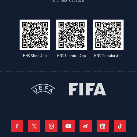
OIB: 08516152078
HNS Shop App
HNS Ulaznice App
HNS Semafor App