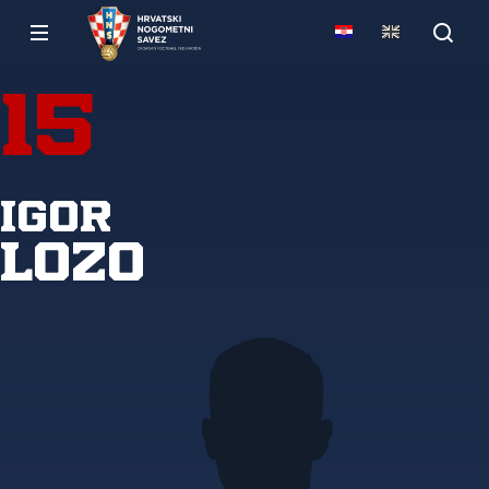
15
Igor
Lozo