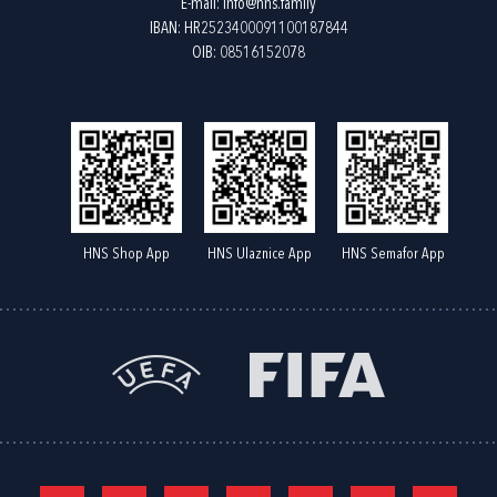
E-mail:
info@hns.family
IBAN: HR2523400091100187844
OIB: 08516152078
HNS Shop App
HNS Ulaznice App
HNS Semafor App