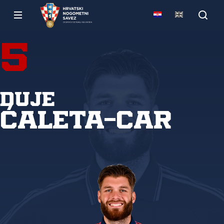
5
Duje
Ćaleta-Car