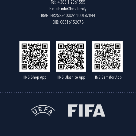
Tel:
+385 1 2361555
E-mail:
info@hns.family
IBAN: HR2523400091100187844
OIB: 08516152078
HNS Shop App
HNS Ulaznice App
HNS Semafor App