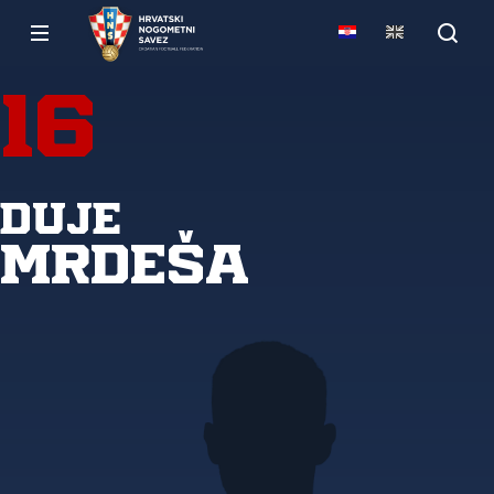
16
Duje
Mrdeša