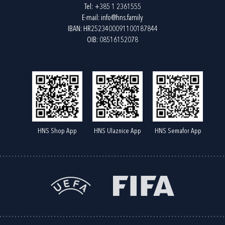
Tel:
+385 1 2361555
E-mail:
info@hns.family
IBAN: HR2523400091100187844
OIB: 08516152078
HNS Shop App
HNS Ulaznice App
HNS Semafor App