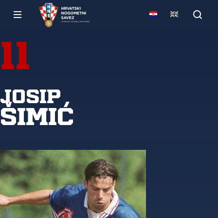
11
Josip
Šimić