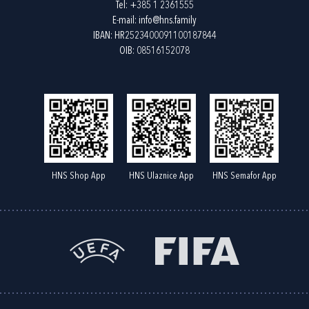
Tel:
+385 1 2361555
E-mail:
info@hns.family
IBAN: HR2523400091100187844
OIB: 08516152078
HNS Shop App
HNS Ulaznice App
HNS Semafor App