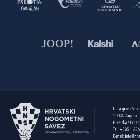
Ulica grada Vuk
10000 Zagreb
Hrvatska / Croati
Tel:
+385 1 23
E-mail:
info@hns