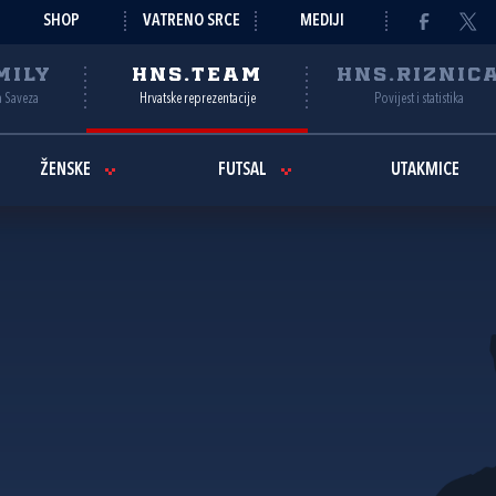
SHOP
VATRENO SRCE
MEDIJI
MILY
HNS.TEAM
HNS.RIZNIC
a Saveza
Hrvatske reprezentacije
Povijest i statistika
ŽENSKE
FUTSAL
UTAKMICE