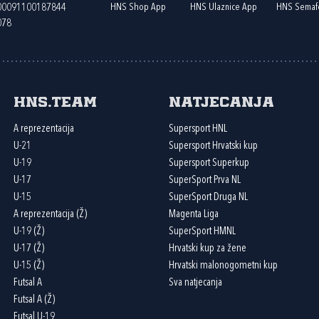
HNS Shop App
HNS Ulaznice App
HNS Semaf
400091100187844
078
HNS.team
Natjecanja
A reprezentacija
Supersport HNL
U-21
Supersport Hrvatski kup
U-19
Supersport Superkup
U-17
SuperSport Prva NL
U-15
SuperSport Druga NL
A reprezentacija (Ž)
Magenta Liga
U-19 (Ž)
SuperSport HMNL
U-17 (Ž)
Hrvatski kup za žene
U-15 (Ž)
Hrvatski malonogometni kup
Futsal A
Sva natjecanja
Futsal A (Ž)
Futsal U-19