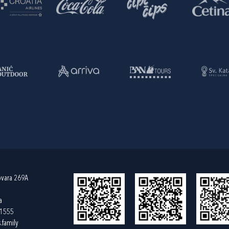
ovara 269A
a
61555
.family