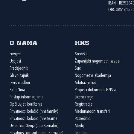
IBAN: HR2523
OIB: 08516152
O nama
HNS
Povijest
Središta
Uspjesi
Županijski nogometni savezi
Predsjednik
Suci
Glavni tajnik
Nogometna akademija
Izvršni odbor
Arbitražni sud
Skupština
Propisi i dokumenti HNS-a
Pristup informacijama
Licenciranje
Opći uvjeti korištenja
Registracije
Privatnost i kolačići (hns.family)
Međunarodni transferi
Privatnost i kolačići (hns.team)
Posrednici
Uvjeti korištenja (app Semafor)
Mediji
Privatnost korisnika (app Semafor)
Logotipi