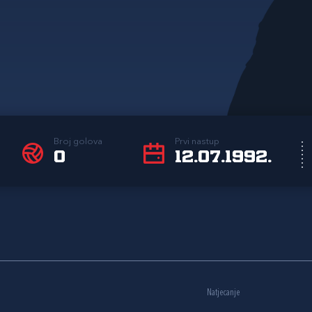
Broj golova
Prvi nastup
0
12.07.1992.
Natjecanje