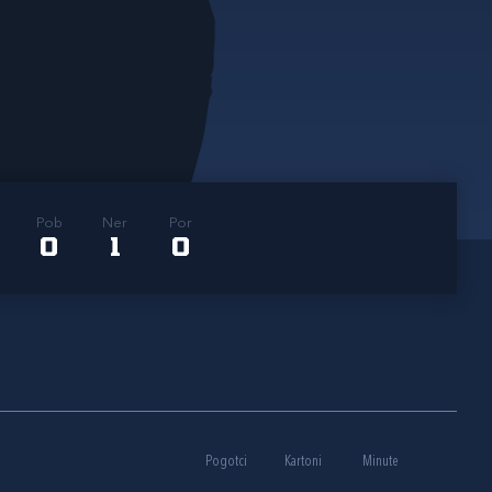
Pob
Ner
Por
0
1
0
Pogotci
Kartoni
Minute