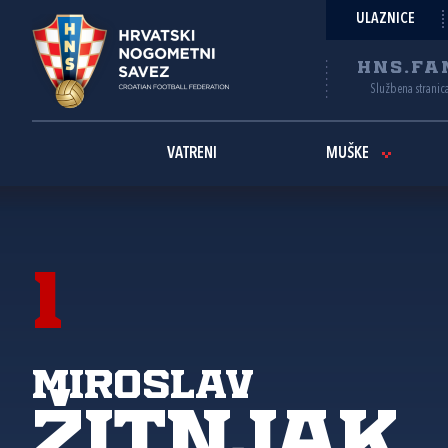
ULAZNICE
HNS.FA
Službena stranic
VATRENI
MUŠKE
1
Miroslav
Žitnjak