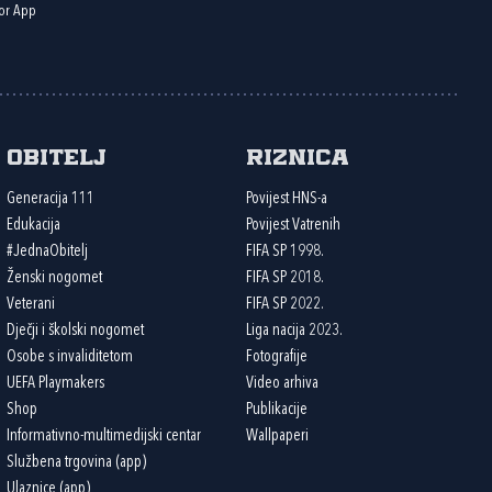
or App
Obitelj
Riznica
Generacija 111
Povijest HNS-a
Edukacija
Povijest Vatrenih
#JednaObitelj
FIFA SP 1998.
Ženski nogomet
FIFA SP 2018.
Veterani
FIFA SP 2022.
Dječji i školski nogomet
Liga nacija 2023.
Osobe s invaliditetom
Fotografije
UEFA Playmakers
Video arhiva
Shop
Publikacije
Informativno-multimedijski centar
Wallpaperi
Službena trgovina (app)
Ulaznice (app)