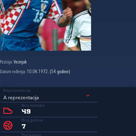
Pozicija:
Veznjak
Datum rođenja:
10.04.1972. (54 godine)
Reprezentacija
A reprezentacija
Broj nastupa
49
Broj golova
7
Prvi nastup