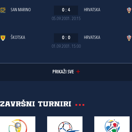
SAN MARINO
0
:
4
HRVATSKA
05.09.2001. 20:15
ŠKOTSKA
0
:
0
HRVATSKA
01.09.2001. 15:00
PRIKAŽI SVE
Završni turniri