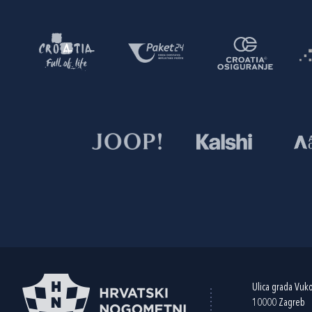
Ulica grada Vuk
10000 Zagreb