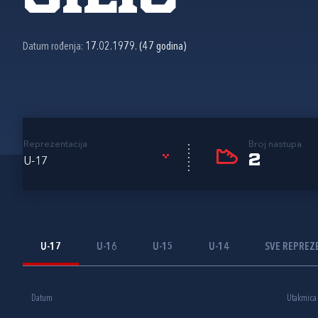
Datum rođenja:
17.02.1979. (47 godina)
Reprezentacija
Broj nastupa
2
U-17
U-17
U-16
U-15
U-14
SVE REPREZ
Datum
Utakmica