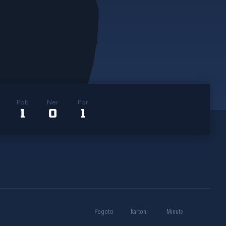
Pob
Ner
Por
1
0
1
Pogotci
Kartoni
Minute