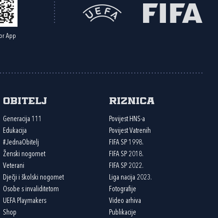
or App
Obitelj
Riznica
Generacija 111
Povijest HNS-a
Edukacija
Povijest Vatrenih
#JednaObitelj
FIFA SP 1998.
Ženski nogomet
FIFA SP 2018.
Veterani
FIFA SP 2022.
Dječji i školski nogomet
Liga nacija 2023.
Osobe s invaliditetom
Fotografije
UEFA Playmakers
Video arhiva
Shop
Publikacije