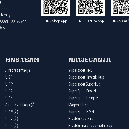
a
61555
.family
HNS Shop App
HNS Ulaznice App
HNS Semaf
400091100187844
078
HNS.team
Natjecanja
A reprezentacija
Supersport HNL
U-21
Supersport Hrvatski kup
U-19
Supersport Superkup
U-17
SuperSport Prva NL
U-15
SuperSport Druga NL
A reprezentacija (Ž)
Magenta Liga
U-19 (Ž)
SuperSport HMNL
U-17 (Ž)
Hrvatski kup za žene
U-15 (Ž)
Hrvatski malonogometni kup