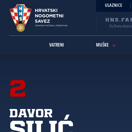
ULAZNICE
HNS.FA
Službena stranic
VATRENI
MUŠKE
2
Davor
Silić