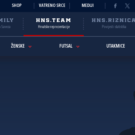
SHOP
VATRENO SRCE
MEDIJI
MILY
HNS.TEAM
HNS.RIZNIC
a Saveza
Hrvatske reprezentacije
Povijest i statistika
ŽENSKE
FUTSAL
UTAKMICE