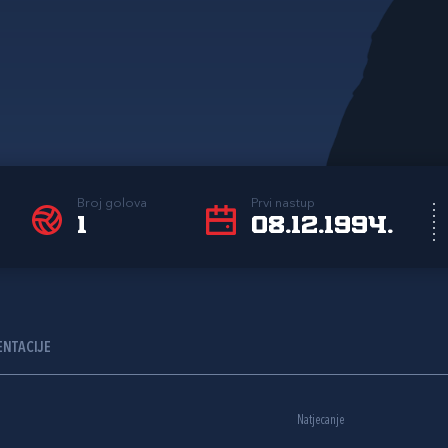
Broj golova
Prvi nastup
1
08.12.1994.
ENTACIJE
Natjecanje