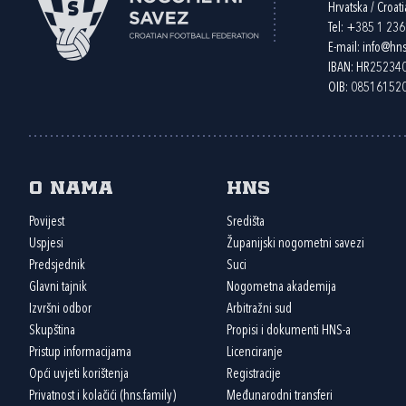
Hrvatska / Croati
Tel:
+385 1 23
E-mail:
info@hns
IBAN: HR2523
OIB: 08516152
O nama
HNS
Povijest
Središta
Uspjesi
Županijski nogometni savezi
Predsjednik
Suci
Glavni tajnik
Nogometna akademija
Izvršni odbor
Arbitražni sud
Skupština
Propisi i dokumenti HNS-a
Pristup informacijama
Licenciranje
Opći uvjeti korištenja
Registracije
Privatnost i kolačići (hns.family)
Međunarodni transferi