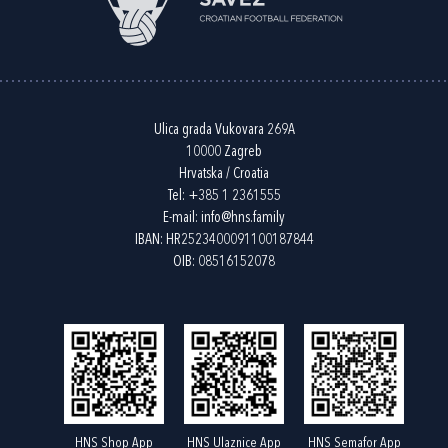
Ulica grada Vukovara 269A
10000 Zagreb
Hrvatska / Croatia
Tel:
+385 1 2361555
E-mail:
info@hns.family
IBAN: HR2523400091100187844
OIB: 08516152078
HNS Shop App
HNS Ulaznice App
HNS Semafor App