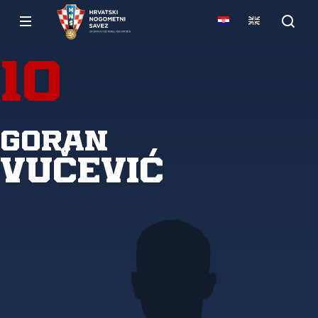
10
Goran
Vučević