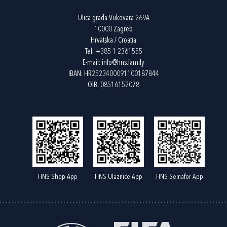
Ulica grada Vukovara 269A
10000 Zagreb
Hrvatska / Croatia
Tel:
+385 1 2361555
E-mail:
info@hns.family
IBAN: HR2523400091100187844
OIB: 08516152078
HNS Shop App
HNS Ulaznice App
HNS Semafor App