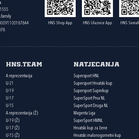
a
61555
.family
HNS Shop App
HNS Ulaznice App
HNS Semaf
400091100187844
078
HNS.team
Natjecanja
A reprezentacija
Supersport HNL
U-21
Supersport Hrvatski kup
U-19
Supersport Superkup
U-17
SuperSport Prva NL
U-15
SuperSport Druga NL
A reprezentacija (Ž)
Magenta Liga
U-19 (Ž)
SuperSport HMNL
U-17 (Ž)
Hrvatski kup za žene
U-15 (Ž)
Hrvatski malonogometni kup