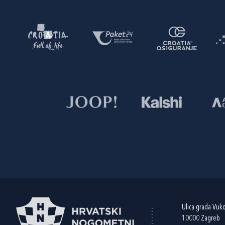
Ulica grada Vuk
10000 Zagreb