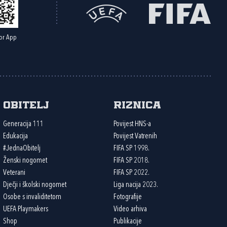
or App
Obitelj
Riznica
Generacija 111
Povijest HNS-a
Edukacija
Povijest Vatrenih
#JednaObitelj
FIFA SP 1998.
Ženski nogomet
FIFA SP 2018.
Veterani
FIFA SP 2022.
Dječji i školski nogomet
Liga nacija 2023.
Osobe s invaliditetom
Fotografije
UEFA Playmakers
Video arhiva
Shop
Publikacije