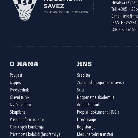
Hrvatska / Croati
Tel:
+385 1 23
E-mail:
info@hns
IBAN: HR2523
OIB: 08516152
O nama
HNS
Povijest
Središta
Uspjesi
Županijski nogometni savezi
Predsjednik
Suci
Glavni tajnik
Nogometna akademija
Izvršni odbor
Arbitražni sud
Skupština
Propisi i dokumenti HNS-a
Pristup informacijama
Licenciranje
Opći uvjeti korištenja
Registracije
Privatnost i kolačići (hns.family)
Međunarodni transferi