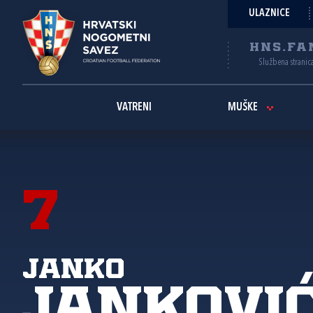
ULAZNICE
HNS.FA
Službena stranic
VATRENI
MUŠKE
7
Janko
Jankovi