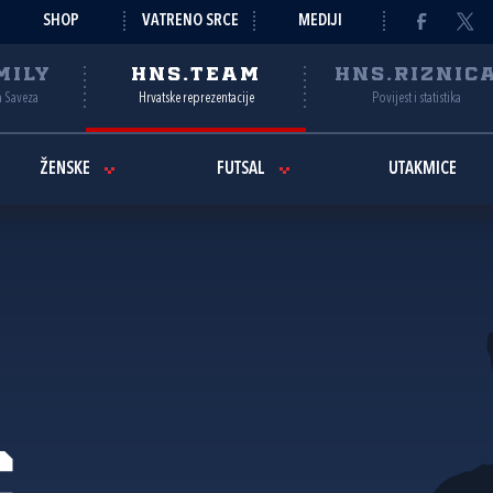
SHOP
VATRENO SRCE
MEDIJI
MILY
HNS.TEAM
HNS.RIZNIC
a Saveza
Hrvatske reprezentacije
Povijest i statistika
ŽENSKE
FUTSAL
UTAKMICE
ć