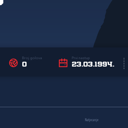
Broj golova
Prvi nastup
0
23.03.1994.
Natjecanje